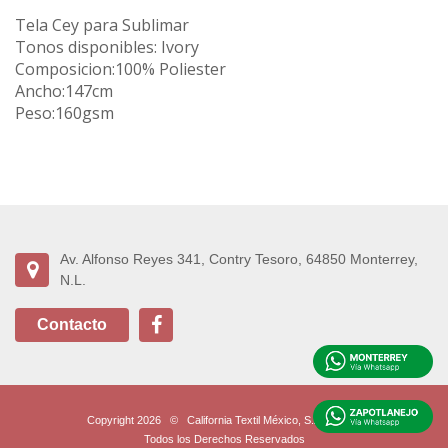
Tela Cey para Sublimar
Tonos disponibles: Ivory
Composicion:100% Poliester
Ancho:147cm
Peso:160gsm
Av. Alfonso Reyes 341, Contry Tesoro, 64850 Monterrey,
N.L.
Contacto
Copyright 2026
©
California Textil México, S.A. de C.V.
Todos los Derechos Reservados