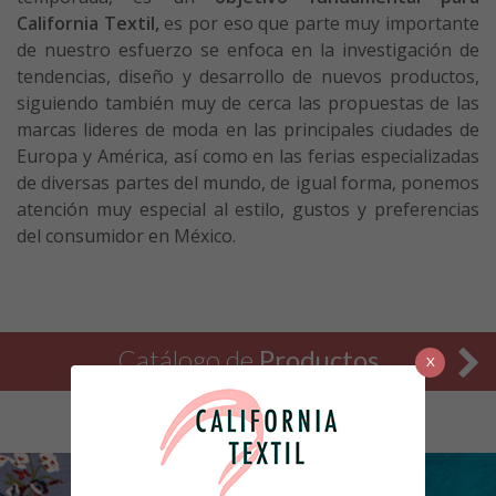
California Textil,
es por eso que parte muy importante
de nuestro esfuerzo se enfoca en la investigación de
tendencias, diseño y desarrollo de nuevos productos,
siguiendo también muy de cerca las propuestas de las
marcas lideres de moda en las principales ciudades de
Europa y América, así como en las ferias especializadas
de diversas partes del mundo, de igual forma, ponemos
atención muy especial al estilo, gustos y preferencias
del consumidor en México.
Catálogo de
Productos
X