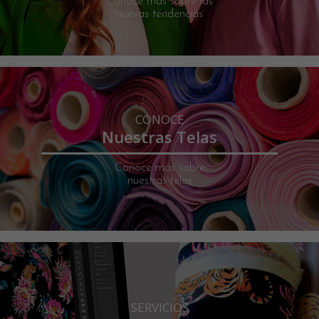
Conoce más sobre las
nuevas tendencias
CONOCE
Nuestras Telas
Conoce más sobre
nuestras telas
SERVICIOS