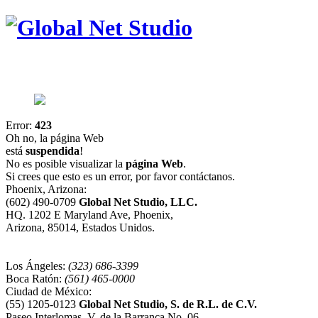
Error:
423
Oh no, la página Web
está
suspendida
!
No es posible visualizar la
página Web
.
Si crees que esto es un error, por favor contáctanos.
Phoenix, Arizona:
(602) 490-0709
Global Net Studio, LLC.
HQ. 1202 E Maryland Ave, Phoenix,
Arizona, 85014, Estados Unidos.
Los Ángeles:
(323) 686-3399
Boca Ratón:
(561) 465-0000
Ciudad de México:
(55) 1205-0123
Global Net Studio, S. de R.L. de C.V.
Paseo Interlomas, V. de la Barranca No. 06,