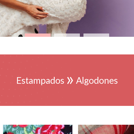
»
Estampados
Algodones