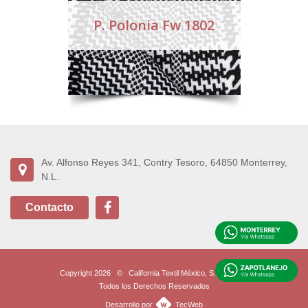
P. Polonia Fw 1802
Av. Alfonso Reyes 341, Contry Tesoro, 64850 Monterrey,
N.L.
Contacto
Copyright 2026
©
California Textil México, S.A. de C.V.
Todos los Derechos Reservados
Desarrollo por
TecWeb