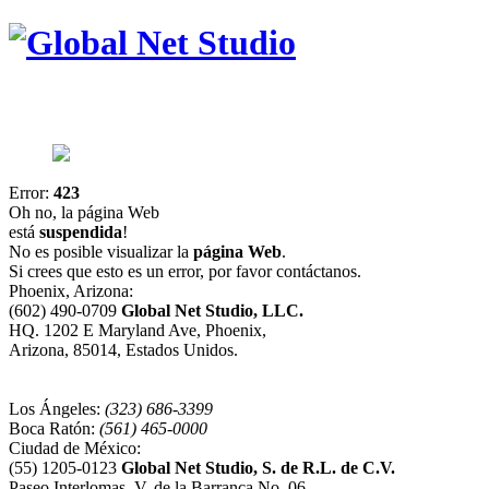
Error:
423
Oh no, la página Web
está
suspendida
!
No es posible visualizar la
página Web
.
Si crees que esto es un error, por favor contáctanos.
Phoenix, Arizona:
(602) 490-0709
Global Net Studio, LLC.
HQ. 1202 E Maryland Ave, Phoenix,
Arizona, 85014, Estados Unidos.
Los Ángeles:
(323) 686-3399
Boca Ratón:
(561) 465-0000
Ciudad de México:
(55) 1205-0123
Global Net Studio, S. de R.L. de C.V.
Paseo Interlomas, V. de la Barranca No. 06,